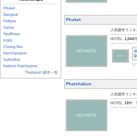
Phuket
Bangkok
Phuket
Pattaya
Samui
人気都市ランキン
Ayutthaya
HOTEL:
1,044
件
Krabi
Chiang Mai
J
Kanchanaburi
D
Sukhothai
Nakhon Ratchasima
Thailandの都市一覧
Phetchabun
人気都市ランキン
HOTEL:
19
件 S