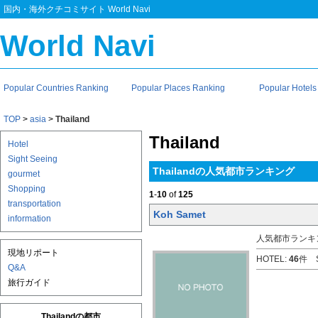
国内・海外クチコミサイト World Navi
World Navi
Popular Countries Ranking
Popular Places Ranking
Popular Hotels
TOP
>
asia
>
Thailand
Thailand
Hotel
Sight Seeing
Thailandの人気都市ランキング
gourmet
Shopping
1
-
10
of
125
transportation
Koh Samet
information
人気都市ランキン
現地リポート
HOTEL:
46
件 S
Q&A
旅行ガイド
Thailandの都市