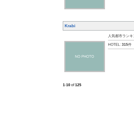
Krabi
人気都市ランキン
HOTEL:
315
件 
1
-
10
of
125