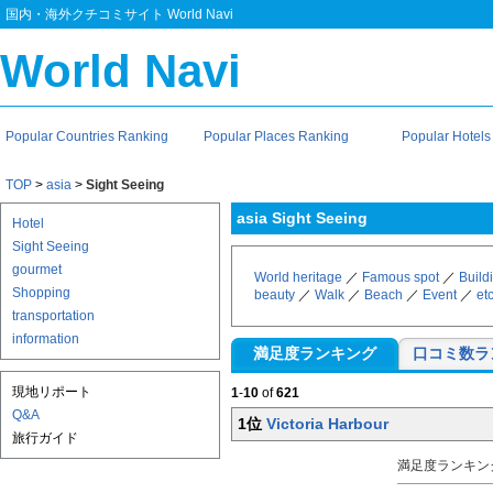
国内・海外クチコミサイト World Navi
World Navi
Popular Countries Ranking
Popular Places Ranking
Popular Hotels
TOP
>
asia
>
Sight Seeing
asia Sight Seeing
Hotel
Sight Seeing
gourmet
World heritage
／
Famous spot
／
Build
Shopping
beauty
／
Walk
／
Beach
／
Event
／
et
transportation
information
満足度ランキング
口コミ数ラ
現地リポート
1
-
10
of
621
Q&A
1位
Victoria Harbour
旅行ガイド
満足度ランキン